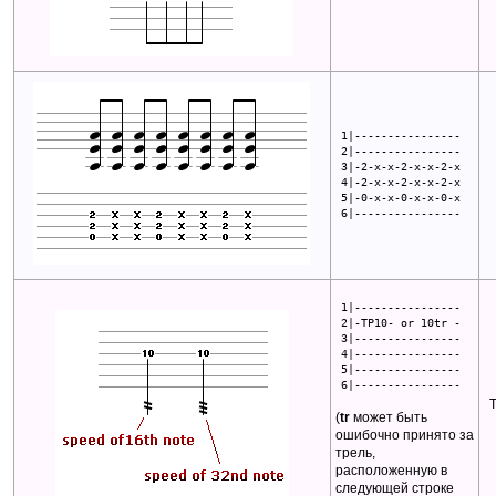
1|----------------

2|----------------

3|-2-x-x-2-x-x-2-x

4|-2-x-x-2-x-x-2-x

5|-0-x-x-0-x-x-0-x

6|----------------

1|----------------

2|-TP10- or 10tr -

3|----------------

4|----------------

5|----------------

6|----------------

T
(
tr
может быть
ошибочно принято за
трель,
расположенную в
следующей строке