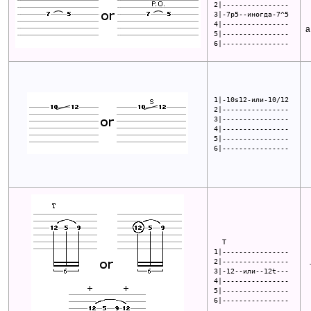
2|----------------

3|-7p5--иногда-7^5

4|----------------

а
5|----------------

6|----------------

1|-10s12-или-10/12

2|----------------

3|----------------

4|----------------

5|----------------

6|----------------

  T

1|----------------

2|----------------

3|-12--или--12t---

4|----------------

5|----------------

6|----------------
