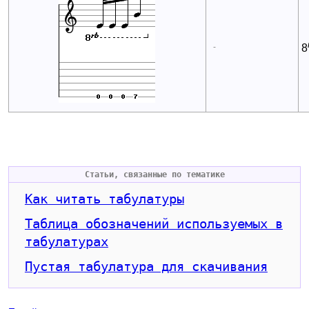
8
Статьи, связанные по тематике
Как читать табулатуры
Таблица обозначений используемых в
табулатурах
Пустая табулатура для скачивания