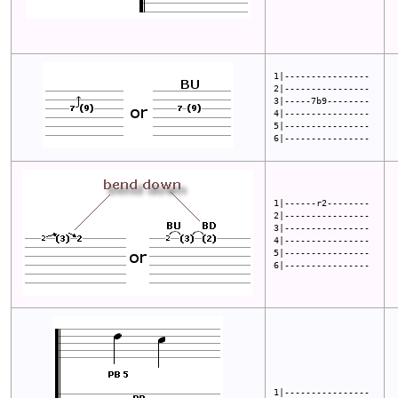
1|----------------

2|----------------

3|-----7b9--------

4|----------------

5|----------------

6|----------------

1|------r2--------

2|----------------

3|----------------

4|----------------

5|----------------

6|----------------

1|----------------
