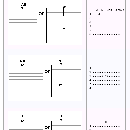
    A.H. (или Harm.)

1|---3------------

2|----------------

3|----------------

4|----------------

5|----------------

6|----------------

1|----------------

2|----------------

3|-----<12>-------

4|----------------

5|----------------

6|----------------

        TH

1|----------------
