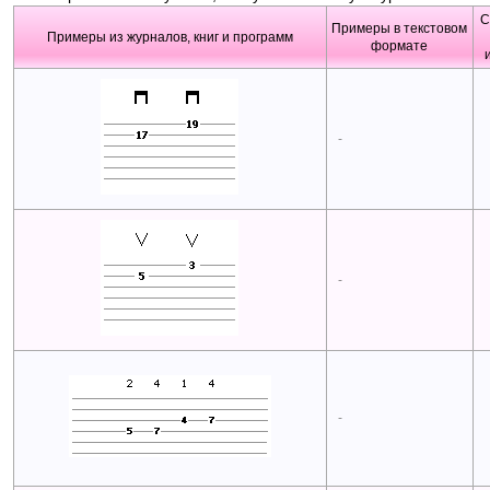
С
Примеры в текстовом
Примеры из журналов, книг и программ
формате