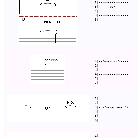
2|----------------

3|------pb7-------

4|----------------

5|----------------

6|----------------

            ~~~

1|--7v--или-7-----

2|----------------

3|----------------

4|----------------

5|----------------

6|----------------

1|----------------

2|----------------

3|-5h7--иногда-5^7

4|----------------

а
5|----------------

6|----------------

1|----------------
