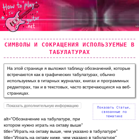
Перейти к главному навигационному меню
Перейти к главному содержимому страницы
СИМВОЛЫ И СОКРАЩЕНИЯ ИСПОЛЬЗУЕМЫЕ В
ТАБУЛАТУРАХ
На этой странице я выложил таблицу обозначений, которые
встречаются как в графических табулатурах, обычно
используемых в гитарных журналах, книгах и программных
редакторах, так и в текстовых, часто встречающихся на веб-
страницах.
Показать дополнительную информацию
Показать Статьи,
связанные по
тематике
alt="Обозначение на табулатуре, при
котором нужно играть на октаву выше"
title="Играть на октаву выше, чем указано в табулатуре"
title="Играть на октаву ниже, чем указано в табулатуре"